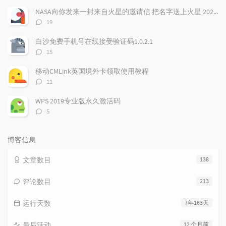
数：
NASA向你发来一封来自火星的邀请信 把名字送上火星 2026邀你免费参与火星之旅
评
19
论
数：
白沙免费手机号在线接受验证码1.0.2.1
评
15
论
数：
移动CMLink英国境外卡领取使用教程
评
11
论
数：
WPS 2019专业版永久激活码
评
5
论
数：
博客信息
文章数目
138
评论数目
213
运行天数
7年163天
最后活动
12 个月前