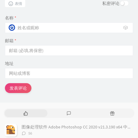
私密评论
表情
名称
*
🎲
邮箱
*
地址
发表评论
热
最
随
门
新
机
文
评
文
图像处理软件 Adobe Photoshop CC 2020 v21.3.190 x64 中文免费版
章
论
章
评
56
论