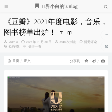
IT界小白的's Blog
《豆瓣》2021年度电影，音乐，
图书榜单出炉！
博
发
Admin
2022 年 01 月 30 日
3948 次浏览
暂无评论
主：
布
分
829字数
值得一看
时
类：
间：
首页
正文
分享到：