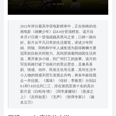
2021年评分最高华语电影榜单中，正在热映的动
画电影《雄狮少年》以8.4分登顶榜首。该片自
本月17日甫一登场就颇具黑马之资，口碑一路向
好。影片从平凡日常的生活着笔，讲述少年阿
娟、阿猫、阿狗和中年人咸鱼强为获得舞狮大赛
冠军的目标共同努力。其间穿插着阿娟因生活所
迫，离开家乡小镇，到广州打工的故事。该片的
写实风格打破了动画片的受众壁垒，且兼具喜
剧、情感、动作、民俗文化等元素，其对生活中
小人物的情感关照引发观众共鸣，将各年龄段观
众一并拉拢。《孤味》《你好，李焕英》分别以
8.1和7.8分位列二三，排在第四至第十名的高分
影片是《白蛇传·情》《同学麦娜丝》《悬崖之
上》《吉祥如意》《无声》《拆弹专家2》《扬
名立万》