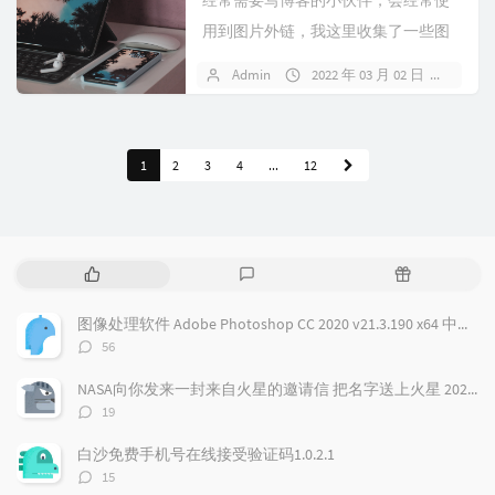
用到图片外链，我这里收集了一些图
床开源程序，有能力的可以研究搭建
Admin
2022 年 03 月 02 日
暂无
Auxp...
1
2
3
4
...
12
热
最
随
门
新
机
文
评
文
图像处理软件 Adobe Photoshop CC 2020 v21.3.190 x64 中文免费版
章
论
章
评
56
论
数：
NASA向你发来一封来自火星的邀请信 把名字送上火星 2026邀你免费参与火星之旅
评
19
论
数：
白沙免费手机号在线接受验证码1.0.2.1
评
15
论