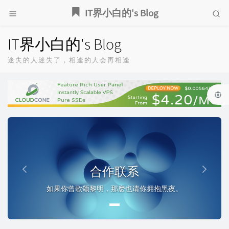
IT界小白的's Blog
IT界小白的's Blog
迷失的人迷失了，相逢的人会再相逢
P
N
r
e
e
x
v
t
合作联系
i
如果你曾歌颂黎明，那麽也请你拥抱黑夜。
o
u
s