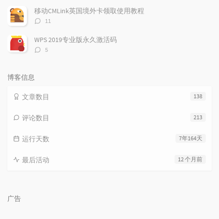
数：
移动CMLink英国境外卡领取使用教程
评
11
论
数：
WPS 2019专业版永久激活码
评
5
论
数：
博客信息
文章数目
138
评论数目
213
运行天数
7年164天
最后活动
12 个月前
广告