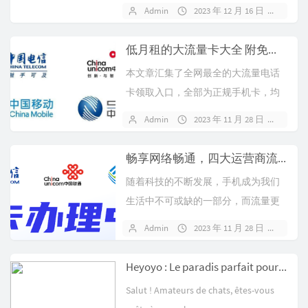
展性，使用二级域名和一级域名即
Admin
2023 年 12 月 16 日
暂无
可，通...
低月租的大流量卡大全 附免费领取入口 四大运营商营业厅直发
本文章汇集了全网最全的大流量电话
卡领取入口，全部为正规手机卡，均
需要实名认证，发货由官方进行发
Admin
2023 年 11 月 28 日
暂无
货，不可指...
畅享网络畅通，四大运营商流量卡免费领，尽在指尖！
随着科技的不断发展，手机成为我们
生活中不可或缺的一部分，而流量更
是连接这个数字时代的纽带。为了更
Admin
2023 年 11 月 28 日
暂无
好地满足...
Heyoyo : Le paradis parfait pour les amoureux des chats en France !
Salut ! Amateurs de chats, êtes-vous