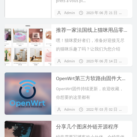
prêts à vous pl...
Admin
2023 年 06 月 21 日
暂无
推荐一家法国线上猫咪用品零售店 专注销售特价宠物用品
嘿！猫咪爱好者们，准备好迎接无尽
的猫咪乐趣了吗？让我们为您介绍
Heyoyo，一家独具魅力的法国猫咪猫
Admin
2023 年 06 月 14 日
暂无
树、...
OpenWrt第三方软路由固件大全 附写盘工具
OpenWrt固件持续更新，欢迎收藏，
你想要的这里都有
Admin
2022 年 03 月 02 日
暂无
分享几个图床外链开源程序
经常需要写博客的小伙伴，会经常使