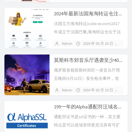
2024年最新法国海淘转运仓注册下单攻略
法国立方海淘转运(cube-ex.com)2017
年成立于法国巴黎,海淘转运仓位于法
国南部77省,主要业...
Admin
2024 年 03 月 25 日
1 条
莫斯科市郊音乐厅遇袭至少40人死亡 乌克兰称与其无关
俄罗斯首都莫斯科郊区一座音乐厅周
五晚间(3月22日）发生枪击事件，造
成至少40人死亡、一百多人受伤，枪
Admin
2024 年 03 月 23 日
暂无
击...
199一年的Alpha通配符泛域名SSL证书购买攻略
通配符证书是ssl证书的一种，其主要
特点是可以使域变得更灵活具有可扩