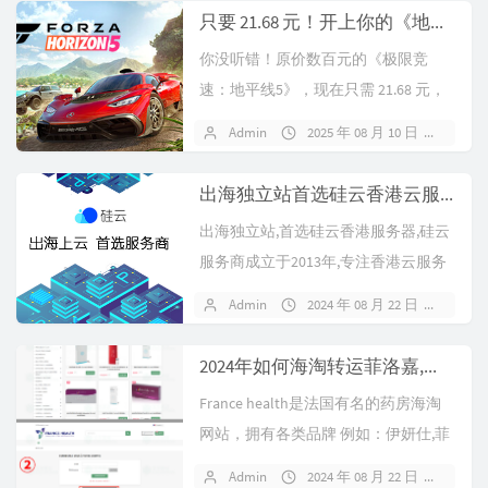
只要 21.68 元！开上你的《地平线5》，驰骋墨西哥的阳光与激情！
你没听错！原价数百元的《极限竞
速：地平线5》，现在只需 21.68 元，
就能轻松拥有！ 而且是在抖音 ...
Admin
2025 年 08 月 10 日
暂无
出海独立站首选硅云香港云服务器 还有免费域名
出海独立站,首选硅云香港服务器,硅云
服务商成立于2013年,专注香港云服务
器11年,小编也是在19年开始...
Admin
2024 年 08 月 22 日
暂无
2024年如何海淘转运菲洛嘉,伊妍仕,乔雅登,丝丽水光?
France health是法国有名的药房海淘
网站，拥有各类品牌 例如：伊妍仕,菲
洛嘉，乔雅登，英诺，丝...
Admin
2024 年 08 月 22 日
暂无