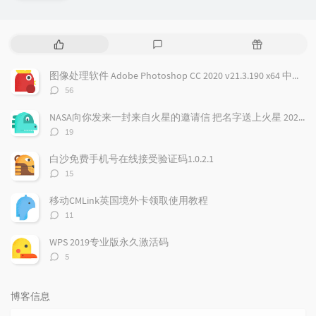
热
最
随
门
新
机
文
评
文
图像处理软件 Adobe Photoshop CC 2020 v21.3.190 x64 中文免费版
章
论
章
评
56
论
数：
NASA向你发来一封来自火星的邀请信 把名字送上火星 2026邀你免费参与火星之旅
评
19
论
数：
白沙免费手机号在线接受验证码1.0.2.1
评
15
论
数：
移动CMLink英国境外卡领取使用教程
评
11
论
数：
WPS 2019专业版永久激活码
评
5
论
数：
博客信息