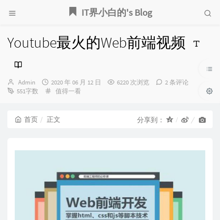
IT界小白的's Blog
Youtube最火的Web前端视频
博
发
Admin
2020 年 06 月 12 日
6220 次浏览
2 条评论
主：
布
分
551字数
值得一看
时
类：
间：
首页
正文
分享到：